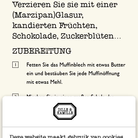
Verzieren Sie sie mit einer
(Marzipan)Glasur,
kandierten Früchten,
Schokolade, Zuckerblüten…
ZUBEREITUNG
Fetten Sie das Muffinblech mit etwas Butter
ein und bestäuben Sie jede Muffinöffnung
mit etwas Mehl.
Mischen Sie in einer großen Schale das
Mandelmehl mit dem Puderzucker. Diese
Mischung wird 'Broyage' genannt.
Sieben Sie auch das Mehl in die Schale und
Deze website maakt gebruik van cookies
geben Sie den Zucker dazu. Mischen Sie