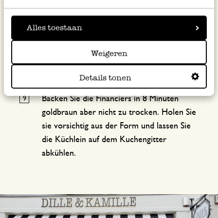
den Teig und stellen Sie die Mischung eine
Stunde im Kühlschrank kalt.
Alles toestaan
Heizen Sie den Ofen auf 180 ºC vor.
Weigeren
Löffeln oder spritzen Sie den Teig in die
Formen.
Details tonen
Backen Sie die Financiers in 8 Minuten
goldbraun aber nicht zu trocken. Holen Sie
sie vorsichtig aus der Form und lassen Sie
die Küchlein auf dem Kuchengitter
abkühlen.