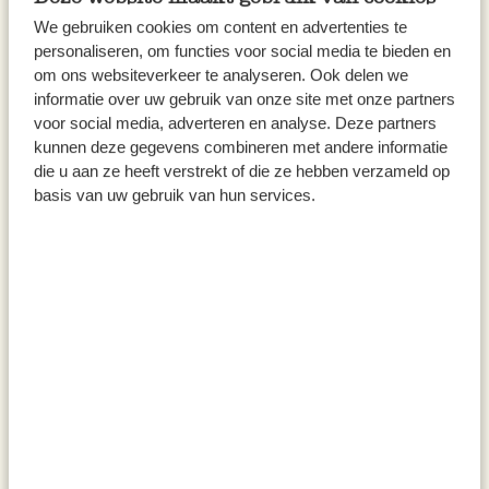
We gebruiken cookies om content en advertenties te
alles sorgfältig.
personaliseren, om functies voor social media te bieden en
om ons websiteverkeer te analyseren. Ook delen we
Schmelzen Sie die Butter und lassen Sie sie
informatie over uw gebruik van onze site met onze partners
leicht bräunen, bis sie eine helle
voor social media, adverteren en analyse. Deze partners
Haselnussfarbe bekommt. Dadurch
kunnen deze gegevens combineren met andere informatie
die u aan ze heeft verstrekt of die ze hebben verzameld op
bekommen die Finaciers ihr nussiges
basis van uw gebruik van hun services.
Aroma. Aber Achtung, die Butter wird
schnell (zu) braun!
Mischen Sie die geschmolzene Butter mit
den trockenen Zutaten. Rühren Sie die
Limettenschale unter den Teig.
Schlagen Sie in einer anderen Schale die
Eiweiße mit dem Salz steif. Heben Sie das
steifgeschlagene Eiweiß vorsichtig unter