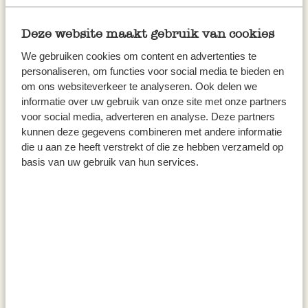
ätherisches Öl, 10 ml
Entspannung, 10 ml
9,95
12,95
Deze website maakt gebruik van cookies
995,00 / l
1.295,00 / l
We gebruiken cookies om content en advertenties te
inkl. MwSt zzgl. Versandkosten
inkl. MwSt zzgl. Versandkosten
personaliseren, om functies voor social media te bieden en
om ons websiteverkeer te analyseren. Ook delen we
informatie over uw gebruik van onze site met onze partners
voor social media, adverteren en analyse. Deze partners
kunnen deze gegevens combineren met andere informatie
die u aan ze heeft verstrekt of die ze hebben verzameld op
basis van uw gebruik van hun services.
Duftöl, Teebaum, biologisch,
Duftöl, Rosmarin, biologisch,
ätherisches Öl, 10 ml
ätherisches Öl, 10 ml
7,95
9,95
795,00 / l
995,00 / l
inkl. MwSt zzgl. Versandkosten
inkl. MwSt zzgl. Versandkosten