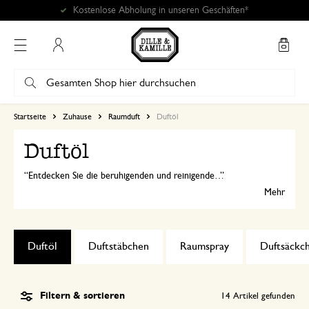
Kostenlose Abholung in unseren Geschäften*
Mein Konto
Startseite
Zuhause
Raumduft
Duftöl
Duftöl
Entdecken Sie die beruhigenden und reinigenden Duftöle von Dille & Kamille. Verwenden Sie das Bio-Duftöl zum Beispiel in einer Duftlampe für einen herrlichen Duft in Ihrem Zuhause.
Mehr
Duftöl
Duftstäbchen
Raumspray
Duftsäckc
Filtern & sortieren
14
Artikel gefunden