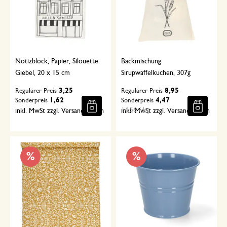
Notizblock, Papier, Silouette
Backmischung
Giebel, 20 x 15 cm
Sirupwaffelkuchen, 307g
3,25
8,95
Regulärer Preis
Regulärer Preis
1,62
4,47
Sonderpreis
Sonderpreis
14,56 / kg
inkl. MwSt zzgl. Versandkosten
inkl. MwSt zzgl. Versandkosten
%
%