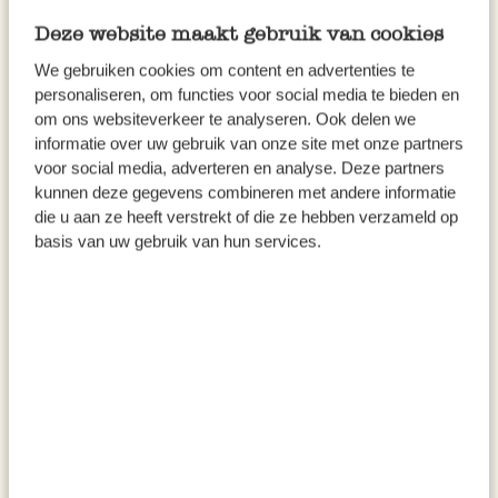
Ausverkauft
Ausverkauft
Deze website maakt gebruik van cookies
We gebruiken cookies om content en advertenties te
%
%
personaliseren, om functies voor social media te bieden en
om ons websiteverkeer te analyseren. Ook delen we
informatie over uw gebruik van onze site met onze partners
voor social media, adverteren en analyse. Deze partners
kunnen deze gegevens combineren met andere informatie
die u aan ze heeft verstrekt of die ze hebben verzameld op
basis van uw gebruik van hun services.
Kerze Birne, gelb, Ø11 X 7,5
Seifenschale, Kieselgur
cm
8,95
4,95
Regulärer Preis
Regulärer Preis
4,47
2,47
Sonderpreis
Sonderpreis
inkl. MwSt zzgl. Versandkosten
inkl. MwSt zzgl. Versandkosten
%
%