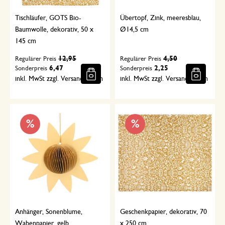
Tischläufer, GOTS Bio-
Übertopf, Zink, meeresblau,
Baumwolle, dekorativ, 50 x
Ø14,5 cm
145 cm
12,95
4,50
Regulärer Preis
Regulärer Preis
6,47
2,25
Sonderpreis
Sonderpreis
inkl. MwSt zzgl. Versandkosten
inkl. MwSt zzgl. Versandkosten
%
%
Anhänger, Sonenblume,
Geschenkpapier, dekorativ, 70
Wabenpapier, gelb
x 250 cm,