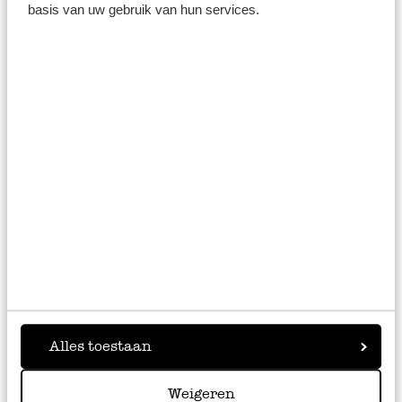
dem gemeinsamen Musikmachen mit Kindern nichts mehr
basis van uw gebruik van hun services.
im Wege!
Auch im weiteren Bereich Spielwaren legen wir Wert auf
natürliche Materialien und bieten Ihnen eine breite
Auswahl an
Holzspielzeug
für alle Altersstufen an. Auch
bei der Einrichtung des Kinderzimmers können Sie mit
Dille & Kamille ganz viel Wert auf Nachhaltigkeit legen.
Mehr zu diesem Thema finden Sie in unserem
Inspirationsbereich
.
Rassel und Tamburin – Musik
für die Kleinsten
Bereits im Alter von etwa sechs Monaten reagieren Babys
Alles toestaan
auf Melodien und Töne und folgen ihnen aufmerksam. Mit
Singspielen, Abzählreimen oder Klatschspielen lassen sich
Weigeren