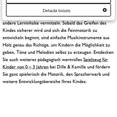
die Kleinen gerne unterhalten und genießen die
akustische Ansprache. So lassen sich spielerisch
Details tonen
Zahlfolgen, die Abfolge der Jahreszeiten oder auch
andere Lerninhalte vermitteln. Sobald das Greifen des
Kindes sicherer wird und sich die Feinmotorik zu
entwickeln beginnt, sind einfache Musikinstrumente aus
Holz genau das Richtige, um Kindern die Möglichkeit zu
geben, Töne und Melodien selbst zu erzeugen. Entdecken
Sie auch weiteres pädagogisch wertvolles
Spielzeug für
Kinder von 0 – 3 Jahren
bei Dille & Kamille und fördern
Sie ganz spielerisch die Motorik, den Spracherwerb und
weitere Entwicklungsbereiche Ihres Kindes.