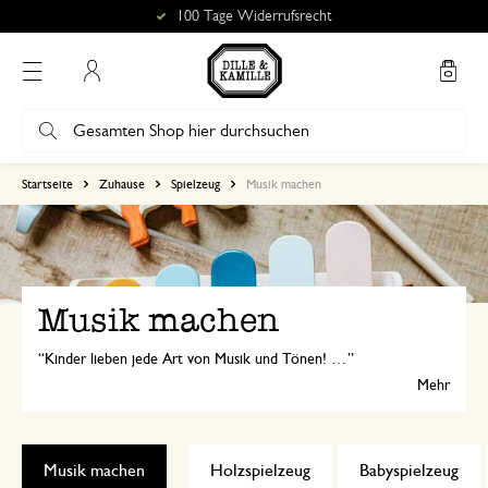
100 Tage Widerrufsrecht
Mein Konto
Startseite
Zuhause
Spielzeug
Musik machen
Musik machen
Kinder lieben jede Art von Musik und Tönen! Mit den Holzinstrumenten aus dem Dille & Kamille Online-Shop können sich Kinder jeden Alters musikalisch austoben und Rhythmus, Ton und Melodie entdecken. Auch zum gemeinsamen Musizieren, als Einstieg in die musikalische Frühförderung oder einfach als tönendes Spielzeug sind unsere Instrumente geeignet. Entdecken Sie das Musikmachen mit Dille & Kamille!
Mehr
Musik machen
Holzspielzeug
Babyspielzeug