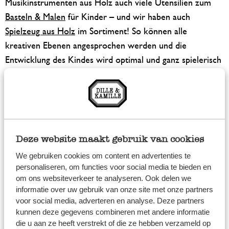
Musikinstrumenten aus Holz auch viele Utensilien zum
Basteln & Malen
für Kinder – und wir haben auch
Spielzeug aus Holz
im Sortiment! So können alle
kreativen Ebenen angesprochen werden und die
Entwicklung des Kindes wird optimal und ganz spielerisch
unterstützt. I
Instrumente aus Holz
Der Einstieg in die Welt der Instrumente muss nicht
Deze website maakt gebruik van cookies
schwierig sein. Mit Musikinstrumenten aus Holz lassen
We gebruiken cookies om content en advertenties te
sich Rhythmus, Melodie und Tonalität auf einfache Weise
personaliseren, om functies voor social media te bieden en
erfahren und erleben. Bei Dille & Kamille finden Sie
om ons websiteverkeer te analyseren. Ook delen we
neben einem Tamburin, das auch die Kleinsten schon
informatie over uw gebruik van onze site met onze partners
voor social media, adverteren en analyse. Deze partners
sicher greifen und schwenken können, auch Rasseln und
kunnen deze gegevens combineren met andere informatie
eine Blockflöte für Kleinkinder im Online-Shop. So steht
die u aan ze heeft verstrekt of die ze hebben verzameld op