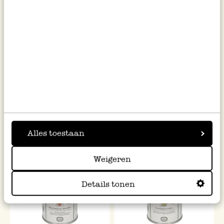
Konfitüre, schwarze
Ceylon-Zimtstangen,
Kirsche/Vanille, 320 g
biologisch, 5 stuks
6,50
3,95
20,31 / kg
197,50 / kg
inkl. MwSt zzgl. Versandkosten
inkl. MwSt zzgl. Versandkosten
Alles toestaan
Weigeren
Details tonen