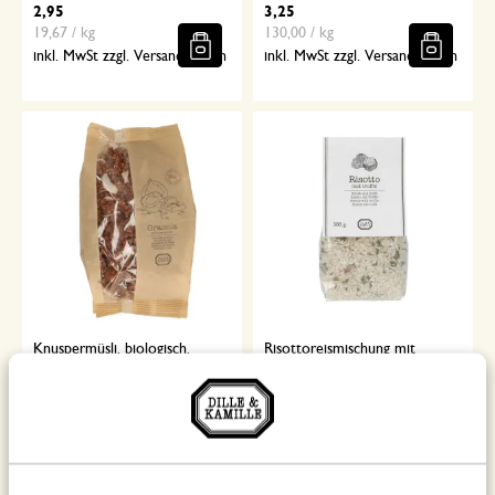
2,95
3,25
19,67 / kg
130,00 / kg
inkl. MwSt zzgl. Versandkosten
inkl. MwSt zzgl. Versandkosten
Knuspermüsli, biologisch,
Risottoreismischung mit
Schokolade-Kokos, 375 gr
Trüffel, 300 g
5,95
6,95
15,87 / kg
23,17 / kg
inkl. MwSt zzgl. Versandkosten
inkl. MwSt zzgl. Versandkosten