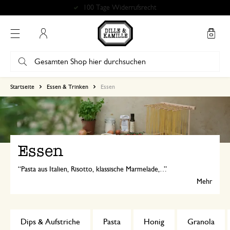
Kostenlose Abholung in unseren Geschäften*
Mein Konto
Startseite
Essen & Trinken
Essen
Essen
Pasta aus Italien, Risotto, klassische Marmelade, biologisches Müsli ... Bei Dille & Kamille finden Sie viel Gutes: ein bisschen anders und von guter Qualität!
Mehr
Dips & Aufstriche
Pasta
Honig
Granola