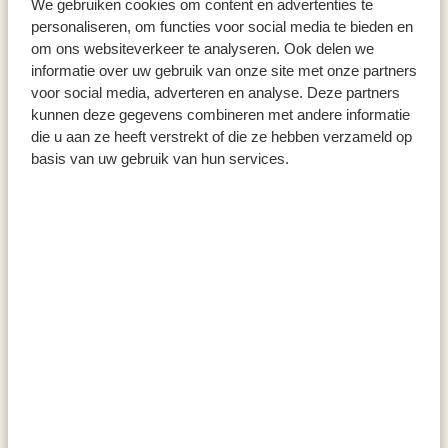
We gebruiken cookies om content en advertenties te
Handwerkskunst und für noch viel mehr: Beim
personaliseren, om functies voor social media te bieden en
om ons websiteverkeer te analyseren. Ook delen we
Zustandekommen unseres Sortiments entscheiden wir
informatie over uw gebruik van onze site met onze partners
uns immer für den nachhaltigsten Weg! Dabei arbeiten
voor social media, adverteren en analyse. Deze partners
wir eng mit unseren
Lieferanten
zusammen
kunnen deze gegevens combineren met andere informatie
die u aan ze heeft verstrekt of die ze hebben verzameld op
basis van uw gebruik van hun services.
Nachhaltiger Transport
Neben der Tatsache, dass wir uns für eine nachhaltige
Produktion unseres Sortiments entscheiden, treffen
wir auch bezüglich des Transports unserer Artikel so
viele nachhaltige Entscheidungen wie möglich. So
haben wir derzeit zum Beispiel 3 hybride Lkw im
Einsatz und ist es unser Ziel, unseren Warentransport
in der Zukunft vollständig elektrisch zu betreiben.
Zudem setzen wir für die Zustellung von Paketen
Fahrradkuriere ein. Wir reduzieren die CO2-