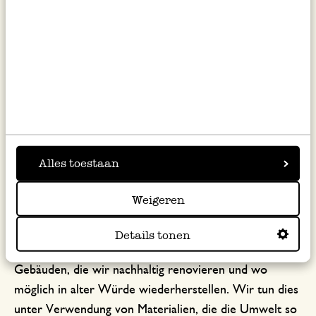
Emissionen unseres Seetransports, indem wir so
effizient wie möglich in Containern verschiffen.
Außerdem transportieren wir nur dann per Luftfracht,
wenn es keine andere Möglichkeit gibt.
Alles toestaan
Nachhaltigkeit und unsere
Weigeren
Läden
Details tonen
Unsere Läden befinden sich in schönen alten
Gebäuden, die wir nachhaltig renovieren und wo
möglich in alter Würde wiederherstellen. Wir tun dies
unter Verwendung von Materialien, die die Umwelt so