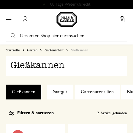
Kostenlose Abholung in unseren Geschäften*
Mein Konto
Startseite
Garten
Gartenarbeit
Gießkannen
Gießkannen
Gießkannen
Saatgut
Gartenutensilien
Bl
Filtern & sortieren
7
Artikel gefunden