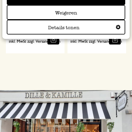
Handtuch, recycelte
Handtuch, recycelte
Weigeren
Baumwolle, olivgrün, 50 x 100
Baumwolle, olivgrün, 70 x 140
cm
cm
Details tonen
11,95
19,95
inkl. MwSt zzgl. Versandkosten
inkl. MwSt zzgl. Versandkosten