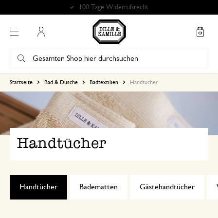
Kostenlose Abholung in unseren Geschäften*
Mein Konto
Startseite
Bad & Dusche
Badtextilien
Handtücher
Handtücher
Handtücher
Badematten
Gästehandtücher