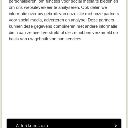
personaliseren, om functies voor social media te bieden en
om ons websiteverkeer te analyseren. Ook delen we
informatie over uw gebruik van onze site met onze partners
voor social media, adverteren en analyse. Deze partners
Handtuch, recycelte
Handtuch, recyc. Baumwolle,
kunnen deze gegevens combineren met andere informatie
Baumwolle, hellgrün, 70 x 140
hellblau, 50 x 100 cm
die u aan ze heeft verstrekt of die ze hebben verzameld op
cm
basis van uw gebruik van hun services.
19,95
11,95
inkl. MwSt zzgl. Versandkosten
inkl. MwSt zzgl. Versandkosten
Alles toestaan