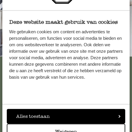
Deze website maakt gebruik van cookies
We gebruiken cookies om content en advertenties te
personaliseren, om functies voor social media te bieden en
om ons websiteverkeer te analyseren. Ook delen we
Immer in der Nähe
informatie over uw gebruik van onze site met onze partners
voor social media, adverteren en analyse. Deze partners
Alle 62 Geschäfte anzeigen
kunnen deze gegevens combineren met andere informatie
die u aan ze heeft verstrekt of die ze hebben verzameld op
basis van uw gebruik van hun services.
Kundenservice/Hilfe
Falls Sie Fragen haben oder Tipps und Hilfe brauchen, wenden
Sie sich bitte an unseren Kundenservice. Oder lesen Sie hier
Alles toestaan
die Antworten auf
häufig gestellte Fragen
.
Weigeren