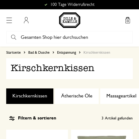
100 Tage Widerrufsrecht
Mein Konto
Startseite
Bad & Dusche
Entspannung
Kirschkernkissen
Kirschkernkissen
Kirschkernkissen
Ätherische Öle
Massageartikel
Filtern & sortieren
3
Artikel gefunden