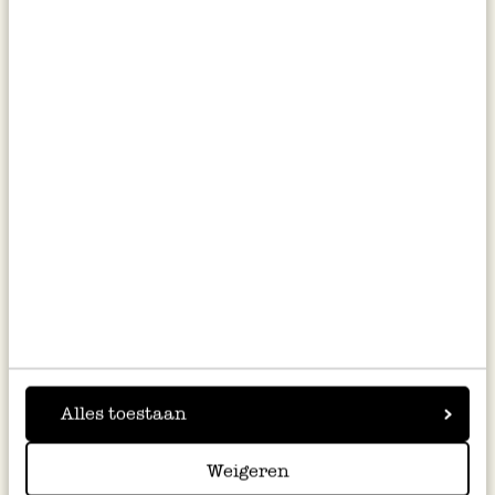
Tee-Ei, zylindrisch, aus
Teesieb in Form einer
rostfreiem Stahl
Teekanne, rostfreier Stahl,
Ø5,5 X 7 cm
3,95
6,95
inkl. MwSt zzgl. Versandkosten
inkl. MwSt zzgl. Versandkosten
Alles toestaan
Kräuter-Ei, rostfreier Stahl,
Teesieb mit breitem Rand,
Weigeren
Durchmesser 10 cm
rostfreier Stahl