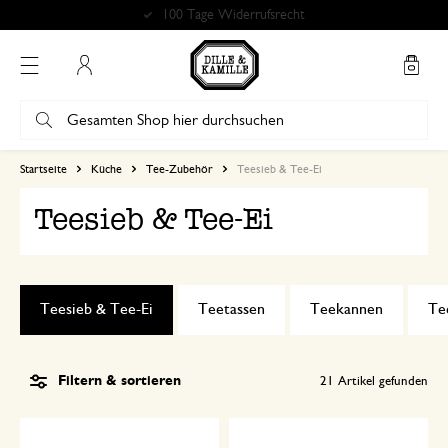
Kostenlose Abholung in unseren Geschäften*
Mein Konto
Startseite
Küche
Tee-Zubehör
Teesieb & Tee-Ei
Teesieb & Tee-Ei
Teesieb & Tee-Ei
Teetassen
Teekannen
Te
Filtern & sortieren
21
Artikel gefunden