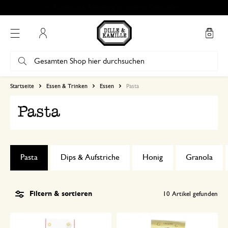
Kostenlose Abholung in unseren Geschäften*
Mein Konto
Startseite
Essen & Trinken
Essen
Pasta
Pasta
Pasta
Dips & Aufstriche
Honig
Granola
Filtern & sortieren
10
Artikel gefunden