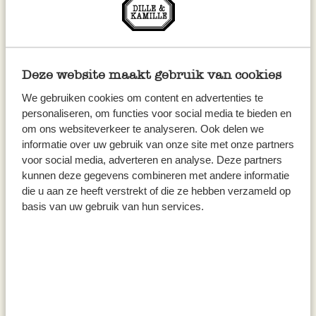
22,00 / kg
19,80 / kg
inkl. MwSt zzgl. Versandkosten
inkl. MwSt zzgl. Versandkosten
Deze website maakt gebruik van cookies
We gebruiken cookies om content en advertenties te
personaliseren, om functies voor social media te bieden en
om ons websiteverkeer te analyseren. Ook delen we
informatie over uw gebruik van onze site met onze partners
voor social media, adverteren en analyse. Deze partners
kunnen deze gegevens combineren met andere informatie
die u aan ze heeft verstrekt of die ze hebben verzameld op
basis van uw gebruik van hun services.
Farvalle, cinque sapori, 250
Nudeln, 'Buona Pasqua', 500 g
gram
5,50
6,50
22,00 / kg
13,00 / kg
inkl. MwSt zzgl. Versandkosten
inkl. MwSt zzgl. Versandkosten
Bald erhältlich