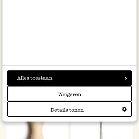
Kartoffelstampfer,
Teigpresse aus Edelstahl
Kautschukholz und rostfreier
Stahl
9,95
12,95
Alles toestaan
inkl. MwSt zzgl. Versandkosten
inkl. MwSt zzgl. Versandkosten
Weigeren
Details tonen