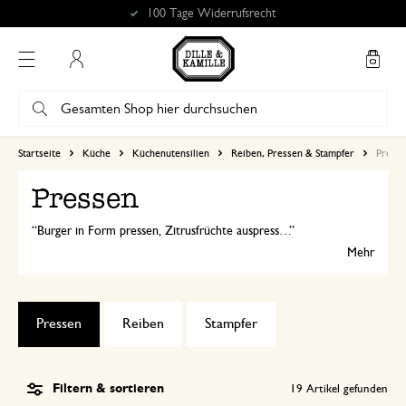
Kostenlose Abholung in unseren Geschäften*
Mein Konto
Startseite
Küche
Küchenutensilien
Reiben, Pressen & Stampfer
Press
Pressen
Burger in Form pressen, Zitrusfrüchte auspressen oder feines Püree mithilfe der Kartoffelpresse zubereiten. Pressen sind zeitsparende Küchenhelfer, die in keinen Haushalt fehlen sollten.
Mehr
Pressen
Reiben
Stampfer
Filtern & sortieren
19
Artikel gefunden