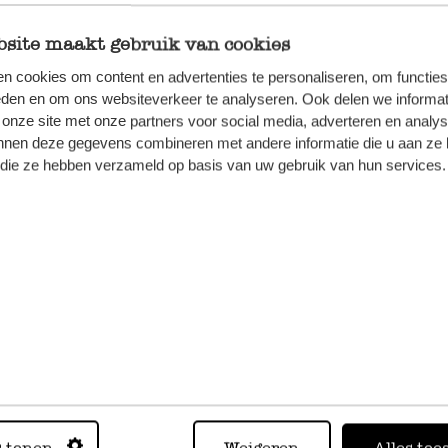
site maakt gebruik van cookies
n cookies om content en advertenties te personaliseren, om functies
eden en om ons websiteverkeer te analyseren. Ook delen we informat
 onze site met onze partners voor social media, adverteren en analy
nnen deze gegevens combineren met andere informatie die u aan ze 
f die ze hebben verzameld op basis van uw gebruik van hun services.
l 'Gent', rostfreier Stahl
Gabel 'Gent', rostfreier St
7,95
 MwSt zzgl. Versandkosten
inkl. MwSt zzgl. Versandkoste
%
s tonen
Weigeren
Alles toe