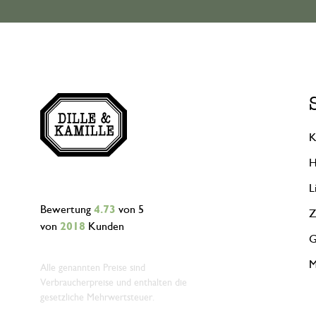
K
H
L
Bewertung
4.73
von 5
Z
von
2018
Kunden
G
M
Alle genannten Preise sind
Verbraucherpreise und enthalten die
gesetzliche Mehrwertsteuer.