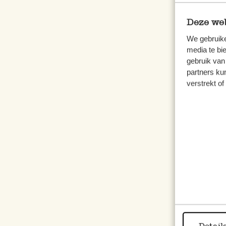
Deze web
We gebruike
media te bi
gebruik van
partners ku
verstrekt o
Löffe
7,95
inkl.
Detail