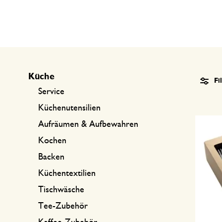
Küchentextilien
Kerzen
Süßwaren
Tischwäsche
Kerzenhalter
Tee-Zubehör
Körbe
Kaffee-Zubehör
Schreiben & Hobby
Küche
Fi
Besteck
Taschen
Service
International kochen
Küchenutensilien
Aufräumen & Aufbewahren
Kochen
Backen
Küchentextilien
Tischwäsche
Tee-Zubehör