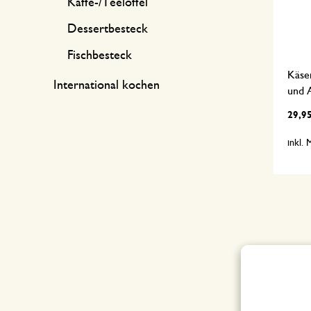
Kaffe-/Teelöffel
Dessertbesteck
Fischbesteck
Käsem
International kochen
und 
29,9
inkl.