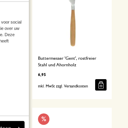
 voor social
ie over uw
se. Deze
heeft
ahl
Buttermesser 'Gent', rostfreier
Stahl und Ahornholz
6,95
n
inkl. MwSt zzgl. Versandkosten
%
staan