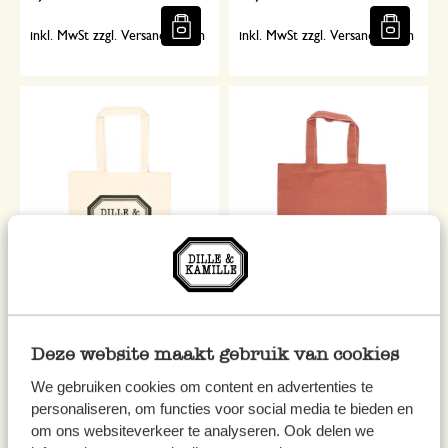
inkl. MwSt zzgl. Versandkosten
inkl. MwSt zzgl. Versandkosten
Tasche Dille & Kamille, Bio-
Shopper, Bio-Baumwolle,
Baumwolle, 33 x 35 x 10 cm
terracottafarben, 44 x 35 cm
Deze website maakt gebruik van cookies
3,50
11,95
We gebruiken cookies om content en advertenties te
inkl. MwSt zzgl. Versandkosten
inkl. MwSt zzgl. Versandkosten
personaliseren, om functies voor social media te bieden en
om ons websiteverkeer te analyseren. Ook delen we