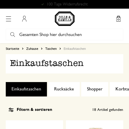
Kostenlose Abholung in unseren Geschäften*
Mein Konto
Startseite
Zuhause
Taschen
Einkaufstaschen
Einkaufstaschen
Einkaufstaschen
Rucksäcke
Shopper
Korbta
Filtern & sortieren
18
Artikel gefunden