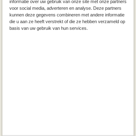
informatie over uw gebruik van onze site met onze partners
voor social media, adverteren en analyse. Deze partners
kunnen deze gegevens combineren met andere informatie
die u aan ze heeft verstrekt of die ze hebben verzameld op
basis van uw gebruik van hun services.
Shopper, Bio-Baumwolle, grün,
Baumwolltasche, Dille &
44 x 35 cm
Kamille, Küchenkräuter
11,95
4,50
inkl. MwSt zzgl. Versandkosten
inkl. MwSt zzgl. Versandkosten