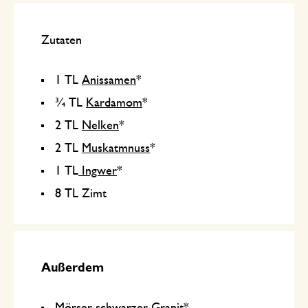
Zutaten
1 TL
Anissamen
*
¾ TL
Kardamom
*
2 TL
Nelken
*
2 TL
Muskatmnuss
*
1 TL
Ingwer
*
8 TL Zimt
Außerdem
Mörser schwarzer Granit
*