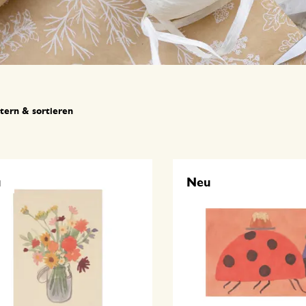
ltern & sortieren
u
Neu