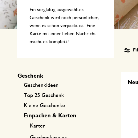
Küchentextilien
Kerzen
Süßwaren
Ein sorgfältig ausgewähltes
Tischwäsche
Kerzenhalter
Geschenk wird noch persönlicher,
wenn es schön verpackt ist. Eine
Tee-Zubehör
Körbe
Karte mit einer lieben Nachricht
Kaffee-Zubehör
Schreiben & Hobby
macht es komplett!
Fi
Besteck
Taschen
Geschenk
International kochen
Ne
Geschenkideen
Top 25 Geschenk
Kleine Geschenke
Einpacken & Karten
Karten
Geschenkpapier