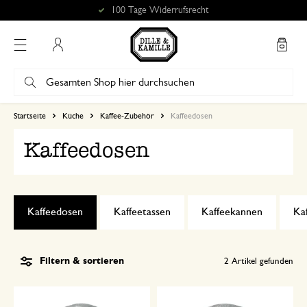
100 Tage Widerrufsrecht
Mein Konto
Startseite
Küche
Kaffee-Zubehör
Kaffeedosen
Kaffeedosen
Kaffeedosen
Kaffeetassen
Kaffeekannen
Kaf
Filtern & sortieren
2
Artikel gefunden