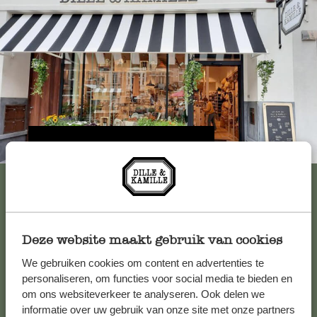
Immer in der Nähe
Alle 62 Geschäfte anzeigen
Deze website maakt gebruik van cookies
Kundenservice/Hilfe
We gebruiken cookies om content en advertenties te
personaliseren, om functies voor social media te bieden en
Falls Sie Fragen haben oder Tipps und Hilfe brauchen, wenden
om ons websiteverkeer te analyseren. Ook delen we
Sie sich bitte an unseren Kundenservice. Oder lesen Sie hier
informatie over uw gebruik van onze site met onze partners
die Antworten auf
häufig gestellte Fragen
.