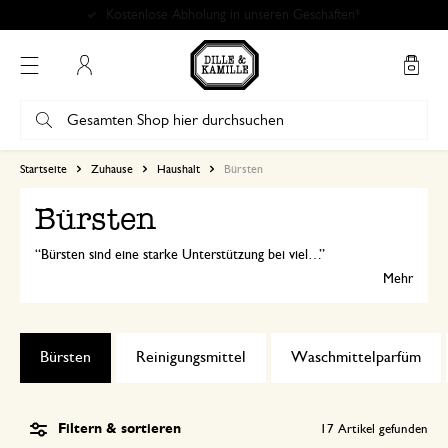
Kostenlose Abholung in unseren Geschäften*
Mein Konto
Startseite
Zuhause
Haushalt
Bürsten
Bürsten
Bürsten sind eine starke Unterstützung bei vielen Reinigungsarbeiten im Haushalt! Da wir bei Dille & Kamille besonderen Wert auf
Mehr
Bürsten
Reinigungsmittel
Waschmittelparfüm
Filtern & sortieren
17
Artikel gefunden