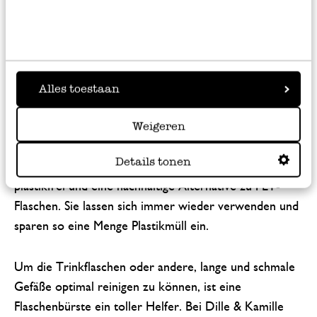
Naturborsten: nachhaltig
sauber
Genügend Wasser zu sich zu nehmen, ist wichtig für
unser Wohlbefinden. Mindestens 1,5 l Wasser oder
Alles toestaan
ungesüßten Tee
sollte ein Erwachsener am Tag
Weigeren
trinken. Um auch unterwegs immer mit Flüssigkeit
versorgt zu sein, eignet sich eine
Trinkflasche
am
Details tonen
besten. Trinkflaschen aus Glas oder Edelstahl sind
plastikfrei und eine nachhaltige Alternative zu PET-
Flaschen. Sie lassen sich immer wieder verwenden und
sparen so eine Menge Plastikmüll ein.
Um die Trinkflaschen oder andere, lange und schmale
Gefäße optimal reinigen zu können, ist eine
Flaschenbürste ein toller Helfer. Bei Dille & Kamille