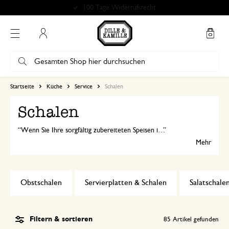
Kostenlose Abholung in unseren Geschäften*
Mein Konto
Startseite
Küche
Service
Schalen
Schalen
Wenn Sie Ihre sorgfältig zubereiteten Speisen in schönen Schalen servieren, können Sie jede Mahlzeit zu etwas Besonderem machen und sie noch mehr genießen!
Mehr
Obstschalen
Servierplatten & Schalen
Salatschale
Filtern & sortieren
85
Artikel gefunden