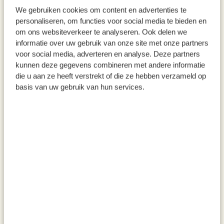
We gebruiken cookies om content en advertenties te
personaliseren, om functies voor social media te bieden en
om ons websiteverkeer te analyseren. Ook delen we
informatie over uw gebruik van onze site met onze partners
voor social media, adverteren en analyse. Deze partners
kunnen deze gegevens combineren met andere informatie
die u aan ze heeft verstrekt of die ze hebben verzameld op
basis van uw gebruik van hun services.
Schale Reactive Glasur,
Dipschälchen, reactive Glasur,
steingut, grün, Ø 7,5 cm
Steingut, grün
3,50
24,95
inkl. MwSt zzgl. Versandkosten
inkl. MwSt zzgl. Versandkosten