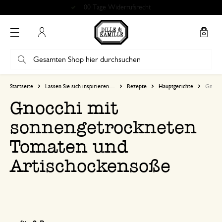
Kostenlose Abholung in unseren Geschäften*
Mein Konto
Startseite
Lassen Sie sich inspirieren…
Rezepte
Hauptgerichte
Gnocch
Gnocchi mit
sonnengetrockneten
Tomaten und
Artischockensoße