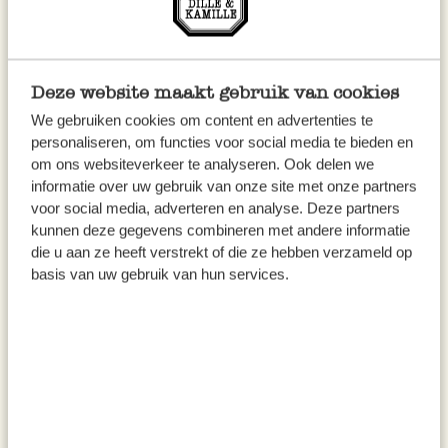
fertig sobald sie oben auf dem Kochwasser
schwimmen.
Bereiten Sie nun die Artischockensoße zu:
Deze website maakt gebruik van cookies
Waschen Sie die Artischocken und entfernen
We gebruiken cookies om content en advertenties te
Sie die äußersten Blätter.
personaliseren, om functies voor social media te bieden en
om ons websiteverkeer te analyseren. Ook delen we
Schneiden Sie jede Artischocke in 4 Stücke.
informatie over uw gebruik van onze site met onze partners
voor social media, adverteren en analyse. Deze partners
Legen Sie die Artischocken dann ca. 10
kunnen deze gegevens combineren met andere informatie
Minuten in eine Schale mit Wasser und dem
die u aan ze heeft verstrekt of die ze hebben verzameld op
Saft einer Zitrone.
basis van uw gebruik van hun services.
Dünsten Sie den feingehackten Knoblauch in
einer Pfanne mit etwas Olivenöl goldbraun.
Fügen Sie die Artischocken, die frische
Petersilie und Salz zu. Legen Sie einen Deckel
auf die Pfanne und dünsten Sie alles noch ca.