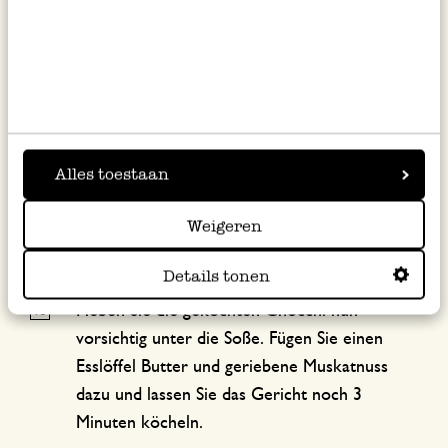
10 Minuten länger.
Geben Sie nun die getrockneten Tomaten
dazu und legen Sie wieder den Deckel auf die
Pfanne.
Alles toestaan
Geben Sie nach weiteren 10 Minuten ein Glas
Wasser zu der Mischung und lassen Sie die
Weigeren
Soße noch 5 Minuten einkochen, bis das
Wasser verkocht ist.
Details tonen
Heben Sie die gekochten Gnocchi nun
vorsichtig unter die Soße. Fügen Sie einen
Esslöffel Butter und geriebene Muskatnuss
dazu und lassen Sie das Gericht noch 3
Minuten köcheln.