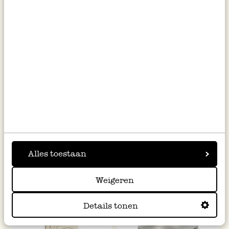
Jasmin Chung Hao, Bio-
Minze & Honig, Bio-Grüntee,
Grüntee, Dose, 70 g
15 Teebeutel
Alles toestaan
8,95
4,50
127,86 / kg
225,00 / kg
inkl. MwSt zzgl. Versandkosten
inkl. MwSt zzgl. Versandkosten
Weigeren
Details tonen