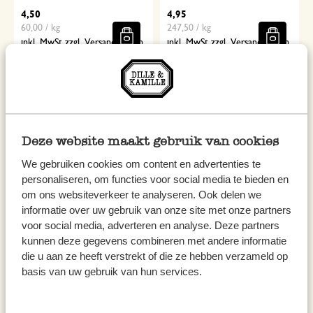
4,50
4,95
60,00 / kg
247,50 / kg
inkl. MwSt zzgl. Versandkosten
inkl. MwSt zzgl. Versandkosten
Deze website maakt gebruik van cookies
We gebruiken cookies om content en advertenties te
personaliseren, om functies voor social media te bieden en
om ons websiteverkeer te analyseren. Ook delen we
informatie over uw gebruik van onze site met onze partners
voor social media, adverteren en analyse. Deze partners
Minze & Honig, Bio-Grüntee,
Granatapfel & Himbeere, Bio-
kunnen deze gegevens combineren met andere informatie
Dose, 50 g
Grüntee, 15 Teebeutel
die u aan ze heeft verstrekt of die ze hebben verzameld op
7,95
4,50
basis van uw gebruik van hun services.
159,00 / kg
225,00 / kg
inkl. MwSt zzgl. Versandkosten
inkl. MwSt zzgl. Versandkosten