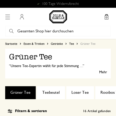
Kostenlose Abholung in unseren Geschäften*
Mein Konto
Startseite
Essen & Trinken
Getränke
Tee
Grüner Tee
Grüner Tee
Unsere Tee-Expertin wählt für jede Stimmung und für jede Tageszeit die besten Grüntees und Mischungen aus. Probieren Sie unsere biologischen Grünteesorten in verschiedenen Geschmacksrichtungen.
Mehr
Grüner Tee
Teebeutel
Loser Tee
Rooibos
Filtern & sortieren
16
Artikel gefunden