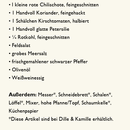
• I kleine rote Chilischote, feingeschnitten
• 1 Handvoll Koriander, feingehackt
• 1 Schälchen Kirschtomaten, halbiert
• 1 Handvoll glatte Petersilie
• ¼ Rotkohl, feingeschnitten
• Feldsalat
• grobes Meersalz
• frischgemahlener schwarzer Pfeffer
• Olivenöl
• Weißweinessig
Außerdem:
Messer*, Schneidebrett*, Schalen*,
Löffel*, Mixer, hohe Pfanne/Topf, Schaumkelle*,
Küchenpapier
*Diese Artikel sind bei Dille & Kamille erhältlich.