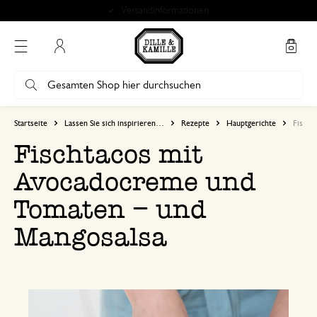
100 Tage Widerrufsrecht
Mein Konto
Startseite
Lassen Sie sich inspirieren…
Rezepte
Hauptgerichte
Fischt
Fischtacos mit
Avocadocreme und
Tomaten – und
Mangosalsa