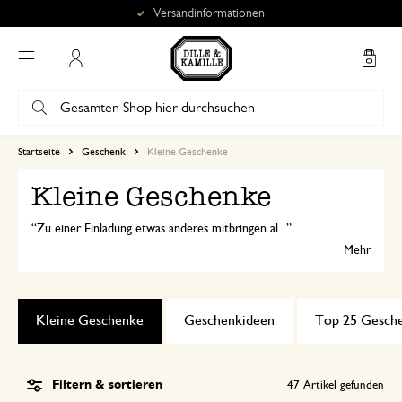
Versandinformationen
Mein Konto
Startseite
Geschenk
Kleine Geschenke
Kleine Geschenke
Zu einer Einladung etwas anderes mitbringen als Blumen oder Wein? Ein Dankschön für die Menschen, die die Zeitung oder die Post bringen? Hier finden Sie viele Ideen für Mitbringsel und kleine Geschenke.
Mehr
Kleine Geschenke
Geschenkideen
Top 25 Gesch
Filtern & sortieren
47
Artikel gefunden