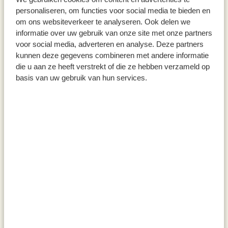
personaliseren, om functies voor social media te bieden en
om ons websiteverkeer te analyseren. Ook delen we
informatie over uw gebruik van onze site met onze partners
Karte, Torte
Backmischung für Zitronen-
voor social media, adverteren en analyse. Deze partners
Mohnkuchen, biologisch, 500 g
kunnen deze gegevens combineren met andere informatie
die u aan ze heeft verstrekt of die ze hebben verzameld op
1,50
5,95
basis van uw gebruik van hun services.
11,90 / kg
inkl. MwSt zzgl. Versandkosten
inkl. MwSt zzgl. Versandkosten
Keimsaat, Gartenkresse,
Tee-Ei Zange, rostfreier Stahl