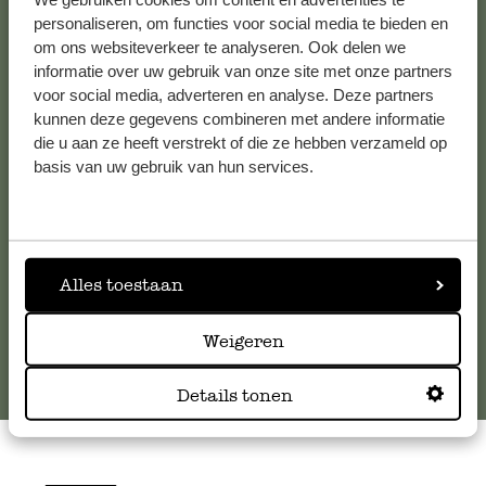
personaliseren, om functies voor social media te bieden en
om ons websiteverkeer te analyseren. Ook delen we
Kundenservice/Hilfe
informatie over uw gebruik van onze site met onze partners
voor social media, adverteren en analyse. Deze partners
kunnen deze gegevens combineren met andere informatie
Falls Sie Fragen haben oder Tipps und Hilfe brauchen, wenden
die u aan ze heeft verstrekt of die ze hebben verzameld op
Sie sich bitte an unseren Kundenservice. Oder lesen Sie hier
basis van uw gebruik van hun services.
die Antworten auf
häufig gestellte Fragen
.
kundenservice@dille-kamille.de
Alles toestaan
Online-Kundenservice
Weigeren
Details tonen