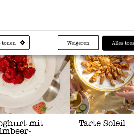
s tonen
Weigeren
Alles toe
oghurt mit
Tarte Soleil
imbeer-