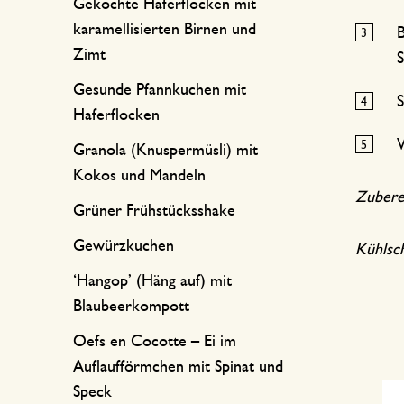
Gekochte Haferflocken mit
karamellisierten Birnen und
B
Zimt
S
Gesunde Pfannkuchen mit
S
Haferflocken
W
Granola (Knuspermüsli) mit
Kokos und Mandeln
Zuberei
Grüner Frühstücksshake
Gewürzkuchen
Kühlsc
‘Hangop’ (Häng auf) mit
Blaubeerkompott
Oefs en Cocotte – Ei im
Auflaufförmchen mit Spinat und
Speck