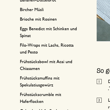
Bananen-Dattelbrot
Bircher Müsli
Brioche mit Rosinen
Eggs Benedict mit Schinken und
Spinat
Filo-Wraps mit Lachs, Ricotta
und Pesto
Frühstücksbowl mit Acai und
Chiasamen
So g
Frühstücksmuffins mit
D
Spekulatiusgewürz
‚
Frühstückscrumble mit
L
Haferflocken
r