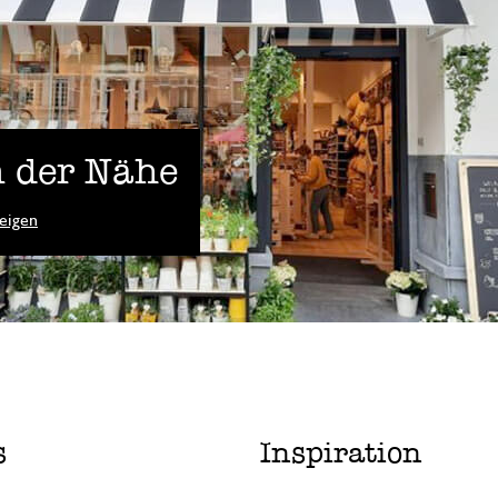
 der Nähe
eigen
s
Inspiration