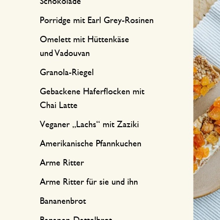
Küchentextilien
Kerzen
Süßwaren
Schokolade
Porridge mit Earl Grey-Rosinen
Tischwäsche
Kerzenhalter
Omelett mit Hüttenkäse
Tee-Zubehör
Körbe
und Vadouvan
Kaffee-Zubehör
Schreiben & Hobby
Granola-Riegel
Gebackene Haferflocken mit
Besteck
Taschen
Chai Latte
International kochen
Veganer „Lachs“ mit Zaziki
Amerikanische Pfannkuchen
Arme Ritter
Arme Ritter für sie und ihn
Bananenbrot