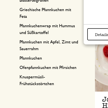
Blätterteigrollen
Griechische Pfannkuchen mit
Feta
Pfannkuchenwrap mit Hummus
und Süßkartoffel
Detail
Pfannkuchen mit Apfel, Zimt und
Sauerrahm
Pfannkuchen
Ofenpfannkuchen mit Pfirsichen
Knuspermüsli-
Frühstückstörtchen
J
H