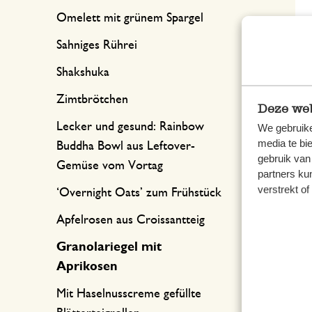
Omelett mit grünem Spargel
Sahniges Rührei
Shakshuka
Pre
Zimtbrötchen
Deze web
Lecker und gesund: Rainbow
Knuspermüsli,
Zitronencreme, 180 g
We gebruike
biologisch, Apfel-
media te bi
Buddha Bowl aus Leftover-
6,95
Zimt, 375 gr
gebruik van
Gemüse vom Vortag
partners ku
5,95
verstrekt o
‘Overnight Oats’ zum Frühstück
Apfelrosen aus Croissantteig
Granolariegel mit
Aprikosen
Gro
Mit Haselnusscreme gefüllte