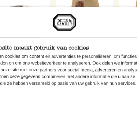
vious
site maakt gebruik van cookies
Rührschüssel,
Knuspermüsli,
Knusp
n cookies om content en advertenties te personaliseren, om functies
rostfreier Stahl, 2,5 l
biologisch,
biolo
eden en om ons websiteverkeer te analyseren. Ook delen we informat
Schokolade-Kokos,
Cranb
 onze site met onze partners voor social media, adverteren en analy
9,95
nnen deze gegevens combineren met andere informatie die u aan ze 
375 gr
5,95
f die ze hebben verzameld op basis van uw gebruik van hun services.
5,95
ßartige Rezepte