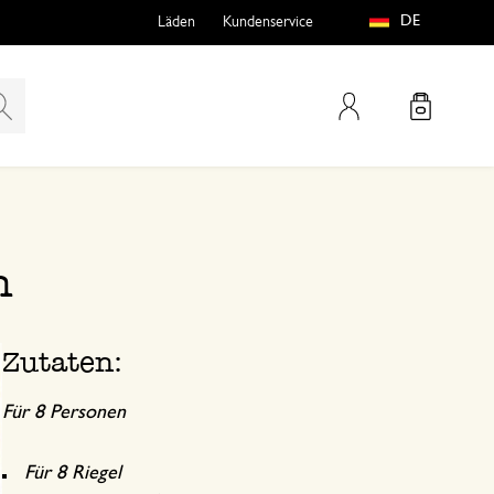
DE
Läden
Kundenservice
Mein Konto
teln
htungen
n
Zutaten:
Für 8 Personen
e
Für 8 Riegel