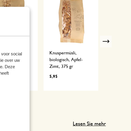
Next
ermüsli,
Knuspermüsli,
Zitronencr
 voor social
gisch, Banane-
biologisch, Apfel-
ie over uw
6,95
erry, 375 gr
Zimt, 375 gr
se. Deze
heeft
5,95
Lesen Sie mehr