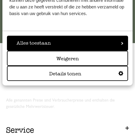
kunnen deze gegevens combineren met andere informatie
die u aan ze heeft verstrekt of die ze hebben verzameld op
Online-Kundenservice
basis van uw gebruik van hun services.
Alles toestaan
Weigeren
Bewertung
4.73
von 5
Details tonen
von
2019
Kunden
Alle genannten Preise sind Verbraucherpreise und enthalten die
gesetzliche Mehrwertsteuer.
Service