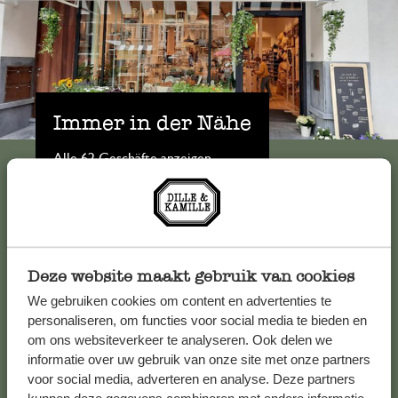
Immer in der Nähe
Alle 62 Geschäfte anzeigen
Kundenservice/Hilfe
Deze website maakt gebruik van cookies
Falls Sie Fragen haben oder Tipps und Hilfe brauchen, wenden
We gebruiken cookies om content en advertenties te
Sie sich bitte an unseren Kundenservice. Oder lesen Sie hier
personaliseren, om functies voor social media te bieden en
die Antworten auf
häufig gestellte Fragen
.
om ons websiteverkeer te analyseren. Ook delen we
informatie over uw gebruik van onze site met onze partners
kundenservice@dille-kamille.de
voor social media, adverteren en analyse. Deze partners