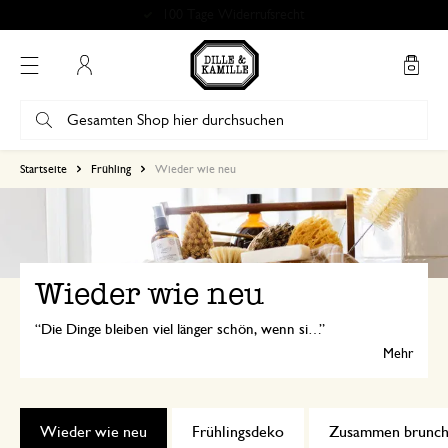
Kostenlose Abholung in unseren Geschäften*
Mein Konto
Startseite
Frühling
Wieder wie neu
Wieder wie neu
Die Dinge bleiben viel länger schön, wenn sie gut gepflegt und unterhalten werden. Zum Beispiel mit natürlichen Reinigungsmitteln, Holzpflegeöl und -wachs oder einem Fusselentferner.
Mehr
Wieder wie neu
Frühlingsdeko
Zusammen brunch