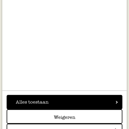
inkl. MwSt zzgl. Versandkosten
inkl. MwSt zzgl. Versandkosten
Blume, Filz, Narzisse, gelb, 24
Traubenhyazinthe, Filz, 22 cm
cm
4,95
4,95
Alles toestaan
inkl. MwSt zzgl. Versandkosten
inkl. MwSt zzgl. Versandkosten
Weigeren