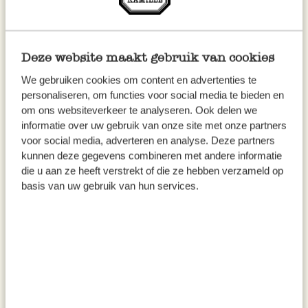
Baumwolle (GOTS),
(GOTS), Feldblumen, 145 x
Feldblumen, Ø 180 cm
300 cm
46,95
49,95
Deze website maakt gebruik van cookies
inkl. MwSt zzgl. Versandkosten
inkl. MwSt zzgl. Versandkosten
We gebruiken cookies om content en advertenties te
personaliseren, om functies voor social media te bieden en
om ons websiteverkeer te analyseren. Ook delen we
informatie over uw gebruik van onze site met onze partners
voor social media, adverteren en analyse. Deze partners
kunnen deze gegevens combineren met andere informatie
die u aan ze heeft verstrekt of die ze hebben verzameld op
basis van uw gebruik van hun services.
Tafelkerze, sandfarben, 27 cm
Papierservietten,
Frühlingsblumen, 33 x33 cm
1,10
3,50