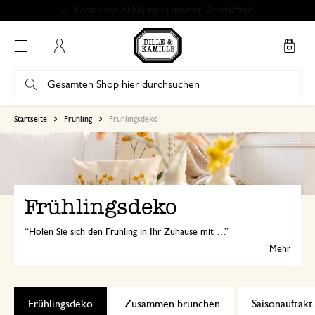
Kostenlose Abholung in unseren Geschäften*
Mein Konto
Startseite
Frühling
Frühlingsdeko
Frühlingsdeko
Holen Sie sich den Frühling in Ihr Zuhause mit frischer Dekoration, die die Fröhlichkeit der Jahreszeit einfängt. Von Blumenvasen über Kerzen bis hin zu frischen Pflanzen finden Sie alles, was Ihr Interieur hell und lebendig macht. Lassen Sie sich von den Farben und Düften des Frühlings inspirieren!
Mehr
Frühlingsdeko
Zusammen brunchen​
Saisonauftakt