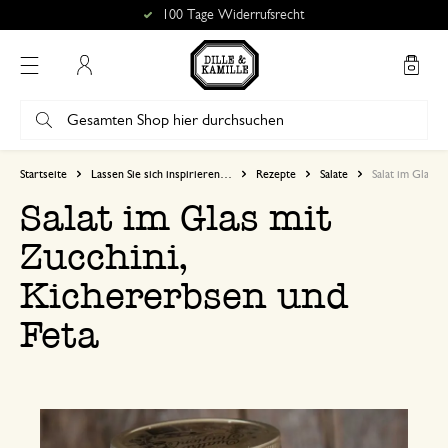
100 Tage Widerrufsrecht
Mein Konto
Startseite
Lassen Sie sich inspirieren…
Rezepte
Salate
Salat im Glas m
Salat im Glas mit
Zucchini,
Kichererbsen und
Feta