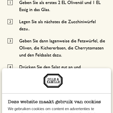
Geben Sie als erstes 2 EL Olivenöl und 1 EL
Essig in das Glas.
Legen Sie als nächstes die Zucchiniwürfel
dazu..
Geben Sie dann lagenweise die Fetawürfel, die
Oliven, die Kichererbsen, die Cherrytomaten
und den Feldsalat dazu.
Drücken Sie den Salat gut an und
verschliessen Sie das Glas. Ein praktisches
Mittagessen für unterwegs!
Tipp:
Drehen Sie vor dem Servieren das Glas um,
Deze website maakt gebruik van cookies
dann verteilt sich das Dressing über den Salat.
We gebruiken cookies om content en advertenties te