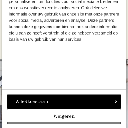
personaliseren, om functies voor social media te bieden en
om ons websiteverkeer te analyseren. Ook delen we
informatie over uw gebruik van onze site met onze partners
voor social media, adverteren en analyse. Deze partners
Diese Rezept wurde für Dille & Kamille
kunnen deze gegevens combineren met andere informatie
ausgearbeitet von Manon Van Aerschot
die u aan ze heeft verstrekt of die ze hebben verzameld op
von
Macaron Manon
.
basis van uw gebruik van hun services.
Alles toestaan
Weigeren
Immer in der Nähe