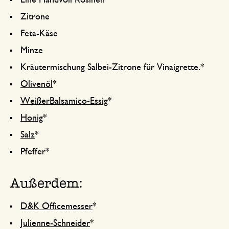
Eine Handvoll Rosinen
Zitrone
Feta-Käse
Minze
Kräutermischung Salbei-Zitrone für Vinaigrette.*
Olivenöl
*
WeißerBalsamico-Essig
*
Honig
*
Salz
*
Pfeffer*
Außerdem:
D&K Officemesser
*
Julienne-Schneider
*