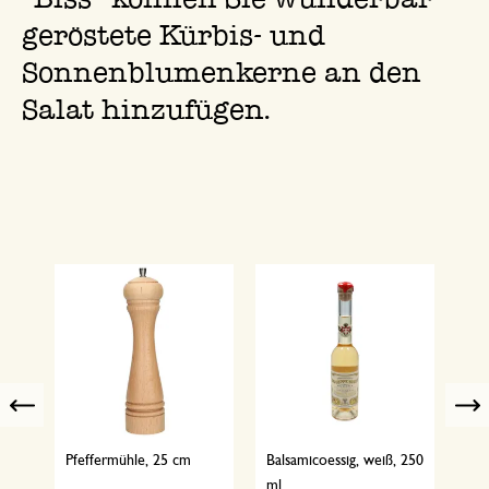
geröstete Kürbis- und
Sonnenblumenkerne an den
Salat hinzufügen.
Previous
Pfeffermühle, 25 cm
Balsamicoessig, weiß, 250
Hon
ml
bio