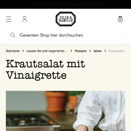
Kostenlose Abholung in unseren Geschäften*
Mein Konto
Startseite
Lassen Sie sich inspirieren…
Rezepte
Salate
Krautsalat mit 
Krautsalat mit
Vinaigrette