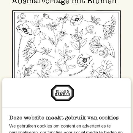
Ausmalvorlage mit Blumen
Downloaden Sie die Ausmalvorlage hier >
Ausmalvorlage Frühling
Deze website maakt gebruik van cookies
We gebruiken cookies om content en advertenties te
personaliseren, om functies voor social media te bieden en