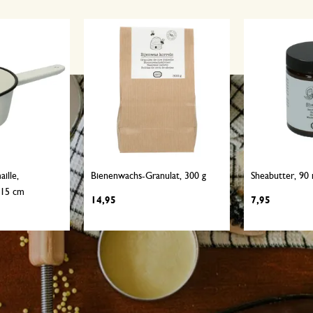
ille,
Bienenwachs-Granulat, 300 g
Sheabutter, 90 
 15 cm
14,95
7,95