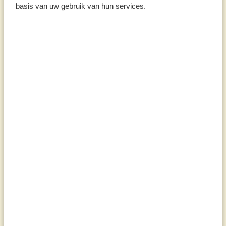
basis van uw gebruik van hun services.
Tipps und Inspiration
Putztips
Unsere Putzhelden z.B. das Putzessig-
Gel, doppelkohlensaures Natrium und