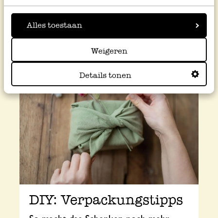
die Fleckenseife sowie Spül- und
Scheuerbürsten, Handfeger und vieles
Alles toestaan
mehr.
Weigeren
Details tonen
DIY: Verpackungstipps