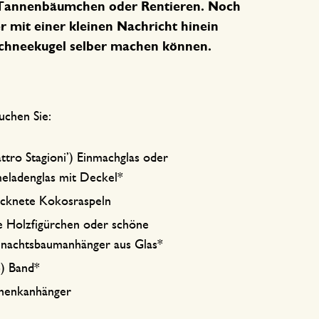
 Tannenbäumchen oder Rentieren. Noch
 mit einer kleinen Nachricht hinein
e Schneekugel selber machen können.
uchen Sie:
ttro Stagioni’) Einmachglas oder
eladenglas mit Deckel*
ocknete Kokosraspeln
e Holzfigürchen oder schöne
nachtsbaumanhänger aus Glas*
-) Band*
henkanhänger