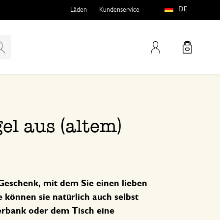
DE
Läden
Kundenservice
Mein Konto
teln
htungen
el aus (altem)
 Geschenk, mit dem Sie einen lieben
önnen sie natürlich auch selbst
e
terbank oder dem Tisch eine