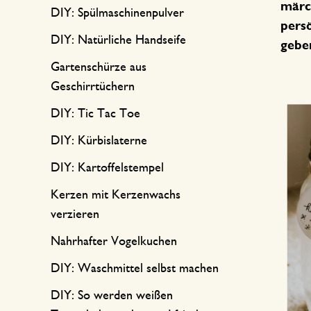
Küchentextilien
Kerzen
Süßwaren
märc
DIY: Spülmaschinenpulver
persö
Tischwäsche
Kerzenhalter
DIY: Natürliche Handseife
geben
Tee-Zubehör
Körbe
Gartenschürze aus
Geschirrtüchern
Kaffee-Zubehör
Schreiben & Hobby
DIY: Tic Tac Toe
Besteck
Taschen
DIY: Kürbislaterne
DIY: Kartoffelstempel
International kochen
Kerzen mit Kerzenwachs
verzieren
Nahrhafter Vogelkuchen
DIY: Waschmittel selbst machen
DIY: So werden weißen