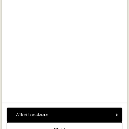
für 4 Personen
Zutaten:
•
1kg mehlige Kartoffeln
•
200 g Mehl
•
1 Ei, verquirlt
•
Salz und frischgemahlener Pfeffer
•
30 g Butter
•
Knoblauchzehe
•
ca. 500 g wilder Spinat
•
ca. 150 g Gorgonzola piccante
•
1 Handvoll Kirschtomaten
Alles toestaan
Außerdem:
Kochtopf/Pfanne*, Schneebesen oder
Gabel*, Schalen*, Kartoffelpresse*, (Mehl)Sieb*,