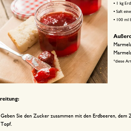
•
1 kg Er
•
Saft ein
•
100 ml 
Außer
Marmela
Marmela
*diese Art
reitung:
Geben Sie den Zucker zusammen mit den Erdbeeren, dem Zi
Topf.