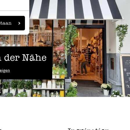
staan
 der Nähe
eigen