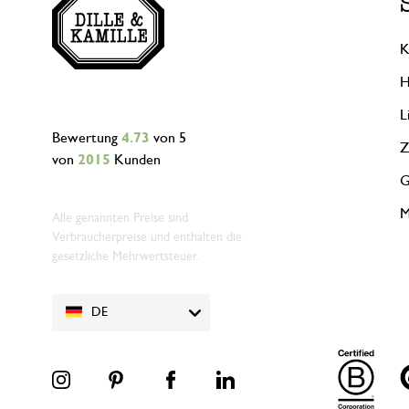
K
H
L
Bewertung
4.73
von 5
Z
von
2015
Kunden
G
M
Alle genannten Preise sind
Verbraucherpreise und enthalten die
gesetzliche Mehrwertsteuer.
DE