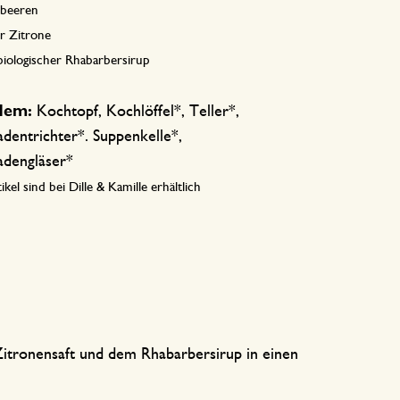
dbeeren
er Zitrone
biologischer Rhabarbersirup
dem:
Kochtopf, Kochlöffel*, Teller*,
dentrichter*. Suppenkelle*,
dengläser*
ikel sind bei Dille & Kamille erhältlich
tronensaft und dem Rhabarbersirup in einen