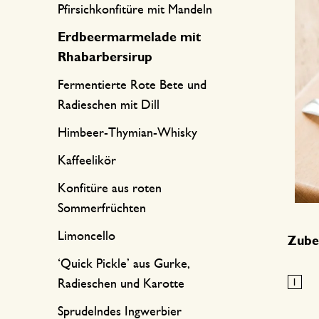
Küchentextilien
Kerzen
Süßwaren
Pfirsichkonfitüre mit Mandeln
Tischwäsche
Kerzenhalter
Erdbeermarmelade mit
Rhabarbersirup
Tee-Zubehör
Körbe
Fermentierte Rote Bete und
Kaffee-Zubehör
Schreiben & Hobby
Radieschen mit Dill
Himbeer-Thymian-Whisky
Besteck
Taschen
Kaffeelikör
International kochen
Konfitüre aus roten
Sommerfrüchten
Limoncello
Zube
‘Quick Pickle’ aus Gurke,
Radieschen und Karotte
Sprudelndes Ingwerbier