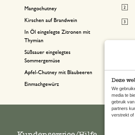
Mangochutney
Kirschen auf Brandwein
In Öl eingelegte Zitronen mit
Thymian
Süßsauer eingelegtes
Sommergemüse
Diese
Apfel-Chutney mit Blaubeeren
Deze web
Einmachgewürz
We gebruike
media te bi
gebruik van
partners ku
verstrekt o
Kundenservice/Hilfe