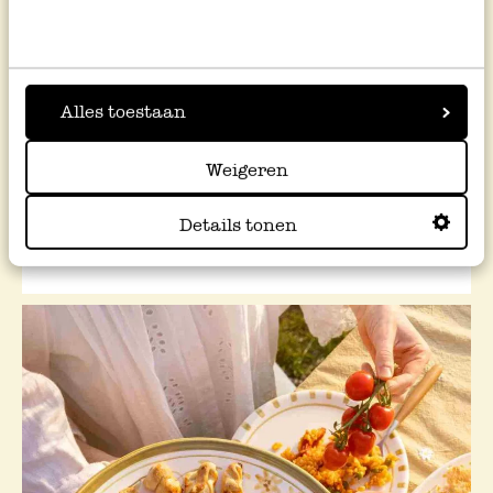
Alles toestaan
Weigeren
Joghurt mit Himbeer-
Balsamico
Details tonen