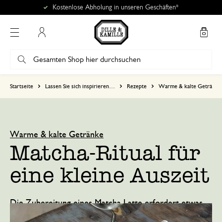
Mein Konto
Startseite
Lassen Sie sich inspirieren…
Rezepte
Warme & kalte Getränke
Warme & kalte Getränke
Matcha-Ritual für
eine kleine Auszeit
Die Zubereitung eines Matcha Latte erfordert etwas
Zeit und Konzentration. Ein schönes Ritual, um eine