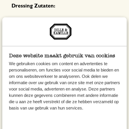
Dressing
Zutaten:
½ Blumenkohl, gewaschen und in Röschen
zerteilt
1 TL Currypulver
1 TL Kurkuma
Deze website maakt gebruik van cookies
½ TL Koriander, Samenkörner
We gebruiken cookies om content en advertenties te
Olivenöl
personaliseren, om functies voor social media te bieden en
om ons websiteverkeer te analyseren. Ook delen we
200 ml Griechischer Joghurt
informatie over uw gebruik van onze site met onze partners
1 TL Tahini
voor social media, adverteren en analyse. Deze partners
kunnen deze gegevens combineren met andere informatie
Pfeffer und Salz
die u aan ze heeft verstrekt of die ze hebben verzameld op
basis van uw gebruik van hun services.
Außerdem:
Auflaufform*, Servierplatte*,
Schälchen*