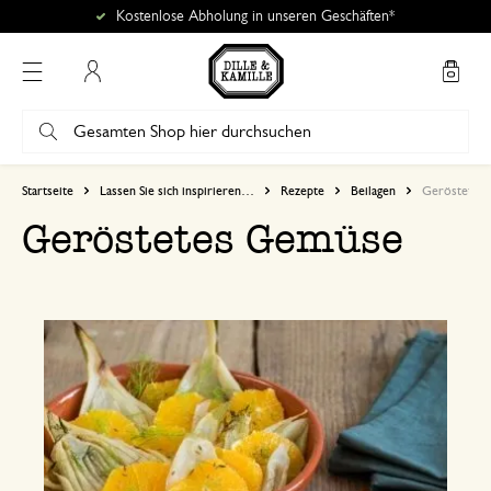
Kostenlose Abholung in unseren Geschäften*
Mein Konto
Startseite
Lassen Sie sich inspirieren…
Rezepte
Beilagen
Geröstetes
Geröstetes Gemüse