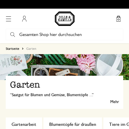
Mein Konto
Startseite
Garten
Garten
Saatgut für Blumen und Gemüse, Blumentöpfe aus Terrakotta, Gartengeräte, Gartenkissen, Windlichter und Insektenhäuser: bei Dille & Kamille finden Sie alles für einen grünen und gemütlichen Garten oder Balkon!
Mehr
Gartenarbeit
Blumentöpfe für draußen
Tiere im 