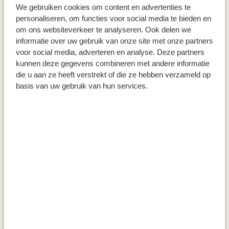
We gebruiken cookies om content en advertenties te
personaliseren, om functies voor social media te bieden en
Mini-Topf mit Sonnenblume
Gartenwerkzeuge im Etui, 6er-
om ons websiteverkeer te analyseren. Ook delen we
Set
informatie over uw gebruik van onze site met onze partners
3,25
19,95
voor social media, adverteren en analyse. Deze partners
kunnen deze gegevens combineren met andere informatie
inkl. MwSt zzgl. Versandkosten
inkl. MwSt zzgl. Versandkosten
die u aan ze heeft verstrekt of die ze hebben verzameld op
basis van uw gebruik van hun services.
Picknick-Gabel, Bambus
Igeltor, Metall
0,95
8,95