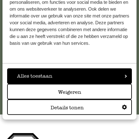
personaliseren, om functies voor social media te bieden en
om ons websiteverkeer te analyseren. Ook delen we
Kundenservice/Hilfe
informatie over uw gebruik van onze site met onze partners
voor social media, adverteren en analyse. Deze partners
kunnen deze gegevens combineren met andere informatie
Falls Sie Fragen haben oder Tipps und Hilfe brauchen, wenden
die u aan ze heeft verstrekt of die ze hebben verzameld op
Sie sich bitte an unseren Kundenservice. Oder lesen Sie hier
basis van uw gebruik van hun services.
die Antworten auf
häufig gestellte Fragen
.
kundenservice@dille-kamille.de
Alles toestaan
Online-Kundenservice
Weigeren
Details tonen