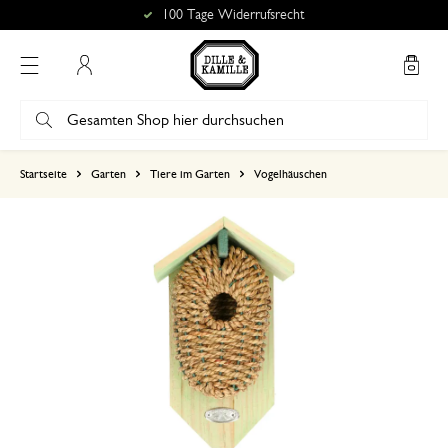
100 Tage Widerrufsrecht
Mein Konto
basierend auf 0 bewertungen
Startseite
Garten
Tiere im Garten
Vogelhäuschen