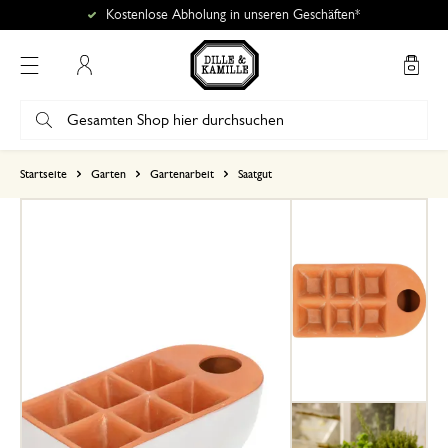
Kostenlose Abholung in unseren Geschäften*
Mein Konto
basierend auf 3 bewertungen
Startseite
Garten
Gartenarbeit
Saatgut
5
4
3
2
1
5. Juni 2025
Nur Bewertung, ohne Kommentar