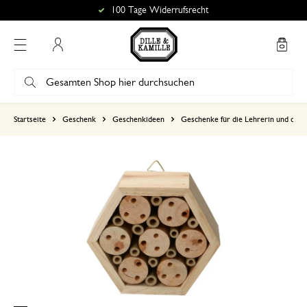
100 Tage Widerrufsrecht
Mein Konto
basierend auf 1 bewertungen
Startseite
Geschenk
Geschenkideen
Geschenke für die Lehrerin und den 
5
4
3
2
1
7. Februar 2025
Nur Bewertung, ohne Kommentar