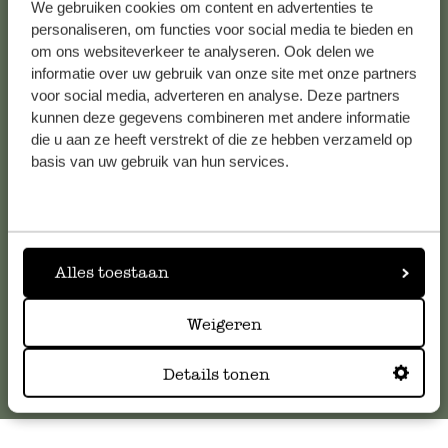
Alle 62 Geschäfte anzeigen
We gebruiken cookies om content en advertenties te
personaliseren, om functies voor social media te bieden en
om ons websiteverkeer te analyseren. Ook delen we
informatie over uw gebruik van onze site met onze partners
Kundenservice/Hilfe
voor social media, adverteren en analyse. Deze partners
kunnen deze gegevens combineren met andere informatie
die u aan ze heeft verstrekt of die ze hebben verzameld op
Falls Sie Fragen haben oder Tipps und Hilfe brauchen, wenden
basis van uw gebruik van hun services.
Sie sich bitte an unseren Kundenservice. Oder lesen Sie hier
die Antworten auf
häufig gestellte Fragen
.
kundenservice@dille-kamille.de
Alles toestaan
Online-Kundenservice
Weigeren
Details tonen