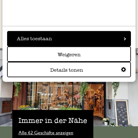
Dieses Rezept hat die belgische
Kochbuchautorin
für Dille &
Louise De Brabandere
Kamille entwickelt.
Alles toestaan
Weigeren
Details tonen
Immer in der Nähe
Alle 62 Geschäfte anzeigen