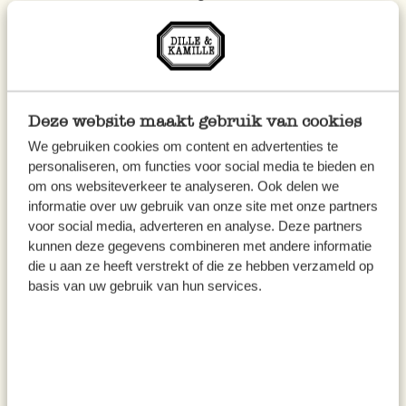
dazu.
Lassen Sie alles auf kleiner Hitze rührend 5
Minuten köcheln. Achtung: das Obst darf
nicht zu Mus kochen.
Deze website maakt gebruik van cookies
We gebruiken cookies om content en advertenties te
Schlagen Sie Kokosmilch, Mascarpone und
personaliseren, om functies voor social media te bieden en
Puderzucker mit dem Schneebesen zu einer
om ons websiteverkeer te analyseren. Ook delen we
sahnigen Creme.
informatie over uw gebruik van onze site met onze partners
voor social media, adverteren en analyse. Deze partners
kunnen deze gegevens combineren met andere informatie
Verteilen Sie das Obst über die 6 Gläser,
die u aan ze heeft verstrekt of die ze hebben verzameld op
geben Sie einen großzügigen Löffel Kokos-
basis van uw gebruik van hun services.
Mascarponecreme darüber und garnieren Sie
mit zerkrümelten Amaretti-Keksen. Servieren
Sie den Nachtisch sofort.