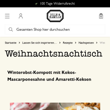
100 Tage Widerrufsrecht
Mein Konto
Startseite
Lassen Sie sich inspirieren…
Rezepte
Nachspeisen
Weihnac
Weihnachtsnachtisch
Winterobst-Kompott mit Kokos-
Mascarponesahne und Amaretti-Keksen