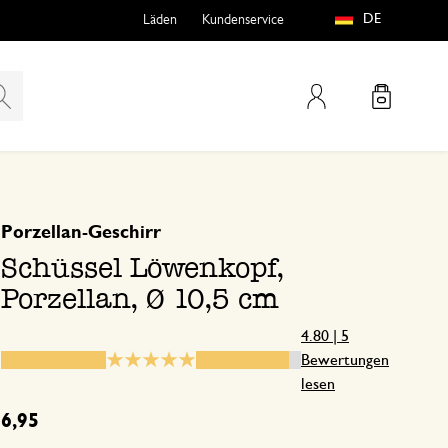
DE
Läden
Kundenservice
Mein Konto
basierend auf 5 bewertungen
5
4
Porzellan-Geschirr
teln
htungen
3
Schüssel Löwenkopf,
2
Porzellan, Ø 10,5 cm
1
4.80 | 5
Bewertungen
lesen
e
6,95
3. November 2024
Nur Bewertung, ohne Kommentar