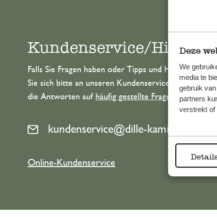
Kundenservice/Hilfe
Deze web
We gebruike
Falls Sie Fragen haben oder Tipps und Hilfe brauche
media te bi
Sie sich bitte an unseren Kundenservice. Oder lesen 
gebruik van
die Antworten auf
häufig gestellte Fragen
.
partners ku
verstrekt o
kundenservice@dille-kamille.de
Detail
Online-Kundenservice