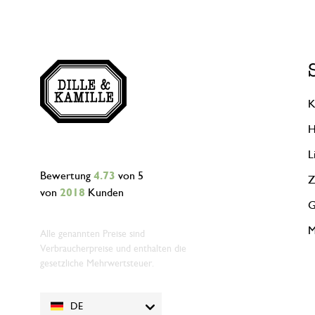
K
H
L
Bewertung
4.73
von 5
Z
von
2018
Kunden
G
M
Alle genannten Preise sind
Verbraucherpreise und enthalten die
gesetzliche Mehrwertsteuer.
DE