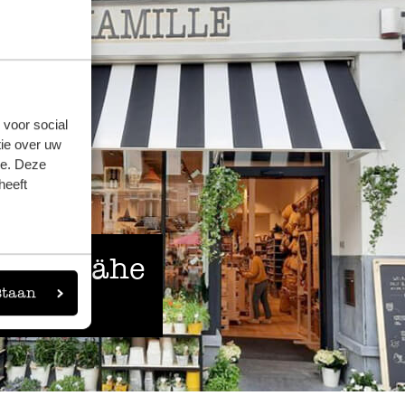
24. Dezember 2025
Sie sind sooo schön! Freue mich schon a
gratinierte Zwiebelsuppe
 voor social
ie over uw
se. Deze
heeft
 der Nähe
staan
eigen