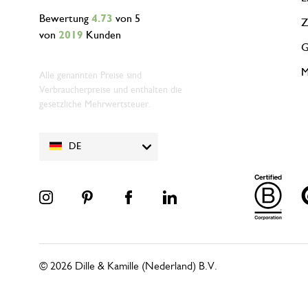
Bewertung
4.73
von 5
Z
von
2019
Kunden
G
M
Alle genannten Preise sind
Verbraucherpreise und enthalten die
gesetzliche Mehrwertsteuer.
DE
© 2026 Dille & Kamille (Nederland) B.V.