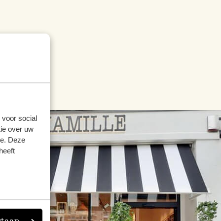
 voor social
ie over uw
se. Deze
heeft
staan