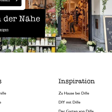
 der Nähe
eigen
s
Inspiration
ille
Zu Hause bei Dille
e
DIY mit Dille
Der Garten von Dille