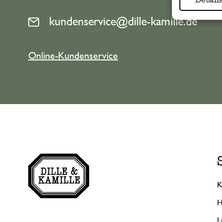
kundenservice@dille-kamille.de
Online-Kundenservice
K
H
L