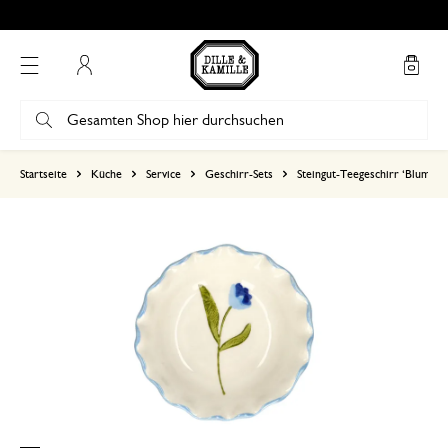
Kostenlose Abholung in unseren Geschäften*
Mein Konto
basierend auf 2 bewertungen
Startseite
Küche
Service
Geschirr-Sets
Steingut-Teegeschirr ‘Blumen’
5
4
3
2
1
8. März 2026
Nur Bewertung, ohne Kommentar