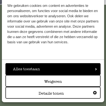
Immer in der Nähe
We gebruiken cookies om content en advertenties te
Alle 62 Geschäfte anzeigen
personaliseren, om functies voor social media te bieden en
om ons websiteverkeer te analyseren. Ook delen we
informatie over uw gebruik van onze site met onze partners
voor social media, adverteren en analyse. Deze partners
Kundenservice/Hilfe
kunnen deze gegevens combineren met andere informatie
die u aan ze heeft verstrekt of die ze hebben verzameld op
basis van uw gebruik van hun services.
Falls Sie Fragen haben oder Tipps und Hilfe brauchen, wenden
Sie sich bitte an unseren Kundenservice. Oder lesen Sie hier
die Antworten auf
häufig gestellte Fragen
.
kundenservice@dille-kamille.de
Alles toestaan
Weigeren
Online-Kundenservice
Details tonen