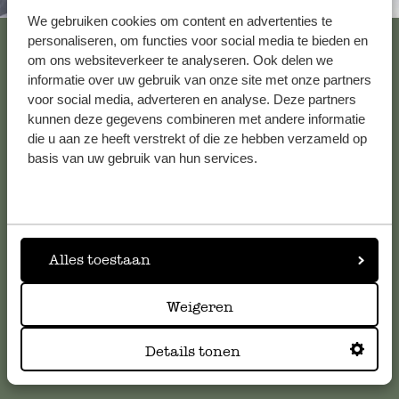
Immer in der Nähe
Nur Bewertung, ohne Kommentar
We gebruiken cookies om content en advertenties te
Alle 62 Geschäfte anzeigen
personaliseren, om functies voor social media te bieden en
om ons websiteverkeer te analyseren. Ook delen we
informatie over uw gebruik van onze site met onze partners
voor social media, adverteren en analyse. Deze partners
26. Oktober 2025
Kundenservice/Hilfe
kunnen deze gegevens combineren met andere informatie
Nur Bewertung, ohne Kommentar
die u aan ze heeft verstrekt of die ze hebben verzameld op
basis van uw gebruik van hun services.
Falls Sie Fragen haben oder Tipps und Hilfe brauchen, wenden
Sie sich bitte an unseren Kundenservice. Oder lesen Sie hier
1. September 2024
die Antworten auf
häufig gestellte Fragen
.
Nur Bewertung, ohne Kommentar
kundenservice@dille-kamille.de
Alles toestaan
Weigeren
29. Juli 2025
Online-Kundenservice
Nur Bewertung, ohne Kommentar
Details tonen
Antwort von Dille & Kamille