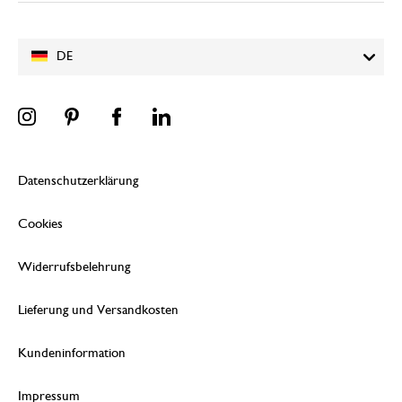
Wir wünschen Ihnen viel Freude mit
Bestellung!
DE
11. Oktober 2024
Nur Bewertung, ohne Kommentar
Datenschutzerklärung
Alles super
Cookies
Widerrufsbelehrung
30. April 2023
Alles super
Lieferung und Versandkosten
Kundeninformation
war Geburtstagswunsch und i
Impressum