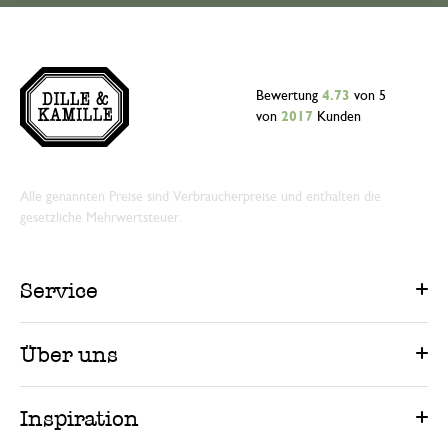
29. Juli 2025
Vielen Dank für Ihre Bewertung. W
umgehend Kontakt mit Ihnen aufne
Bewertung
4.73
von 5
von
2017
Kunden
15. November 2024
Alle genannten Preise sind Verbraucherpreise und enthalten die
Nur Bewertung, ohne Kommentar
gesetzliche Mehrwertsteuer.
Wenn man im Grünen lebt
Service
8. Februar 2025
Wenn man im Grünen lebt, braucht ma
Über uns
grüne , hübsche Tassen !
Inspiration
Antwort von Dille & Kamille
10. Februar 2025