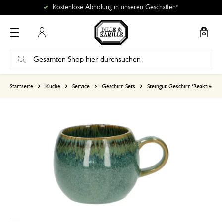
Kostenlose Abholung in unseren Geschäften*
Mein Konto
basierend auf 20 bewertungen
Startseite
Küche
Service
Geschirr-Sets
Steingut-Geschirr ‘Reaktive Gl
5
4
3
2
1
Neue Lieblingstasse
1. März 2024