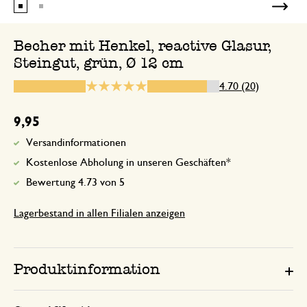
Hatte ich im Laden gesehen konnte mic
entscheiden sie mitzunehmen. Wer gro
Becher mit Henkel, reactive Glasur,
liebt muss diese Tasse haben geht orden
Steingut, grün, Ø 12 cm
liegt gut in der Hand.
4.70 (20)
9,95
12. Februar 2025
Versandinformationen
Nur Bewertung, ohne Kommentar
Kostenlose Abholung in unseren Geschäften*
Bewertung 4.73 von 5
16. Juli 2025
Lagerbestand in allen Filialen anzeigen
Nur Bewertung, ohne Kommentar
Produktinformation
14. Oktober 2024