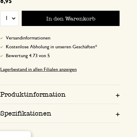
6,95
23. Juni 2026
Erinnert an Dänemark-Urlaub im Ferien
In den Warenkorb
1
Versandinformationen
28. August 2025
Kostenlose Abholung in unseren Geschäften*
Nur Bewertung, ohne Kommentar
Bewertung 4.73 von 5
Lagerbestand in allen Filialen anzeigen
Wirkt wertig
30. Dezember 2024
Produktinformation
Wirkt wertig
Spezifikationen