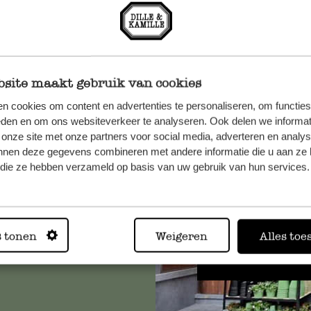
site maakt gebruik van cookies
n cookies om content en advertenties te personaliseren, om functies
n, wenden
eden en om ons websiteverkeer te analyseren. Ook delen we informat
 onze site met onze partners voor social media, adverteren en analy
Sie hier
nnen deze gegevens combineren met andere informatie die u aan ze 
f die ze hebben verzameld op basis van uw gebruik van hun services.
Immer in
s tonen
Weigeren
Alles toe
Alle 62 Geschäfte anz