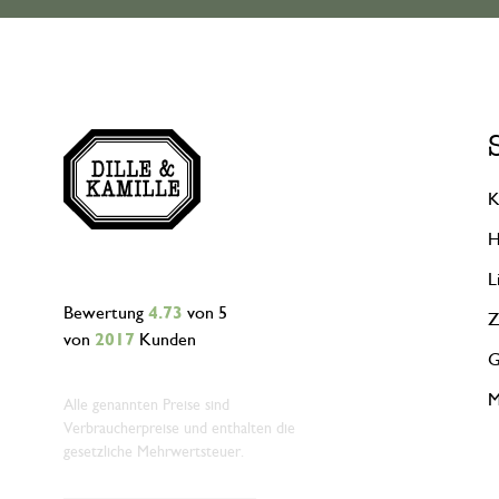
K
H
L
Bewertung
4.73
von 5
Z
von
2017
Kunden
G
M
Alle genannten Preise sind
Verbraucherpreise und enthalten die
gesetzliche Mehrwertsteuer.