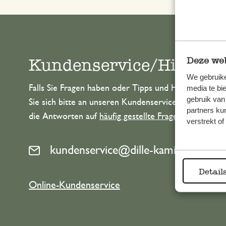
Deze web
Kundenservice/Hilfe
We gebruike
Falls Sie Fragen haben oder Tipps und Hilfe brauche
media te bi
gebruik van
Sie sich bitte an unseren Kundenservice. Oder lesen 
partners ku
die Antworten auf
häufig gestellte Fragen
.
verstrekt o
kundenservice@dille-kamille.de
Detail
Online-Kundenservice