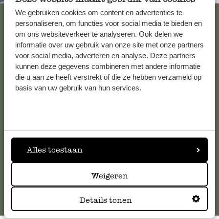
We gebruiken cookies om content en advertenties te
Alle 62 Geschäfte anzeigen
personaliseren, om functies voor social media te bieden en
om ons websiteverkeer te analyseren. Ook delen we
informatie over uw gebruik van onze site met onze partners
voor social media, adverteren en analyse. Deze partners
Kundenservice/Hilfe
kunnen deze gegevens combineren met andere informatie
die u aan ze heeft verstrekt of die ze hebben verzameld op
Falls Sie Fragen haben oder Tipps und Hilfe brauchen, wenden
basis van uw gebruik van hun services.
Sie sich bitte an unseren Kundenservice. Oder lesen Sie hier
die Antworten auf
häufig gestellte Fragen
.
kundenservice@dille-kamille.de
Alles toestaan
Online-Kundenservice
Weigeren
Details tonen