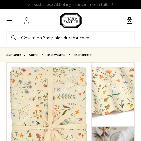
Kostenlose Abholung in unseren Geschäften*
Mein Konto
basierend auf 9 bewertungen
Startseite
Küche
Tischwäsche
Tischdecken
5
4
3
2
1
Sehr schöne Tischdecke!
26. Juli 2025