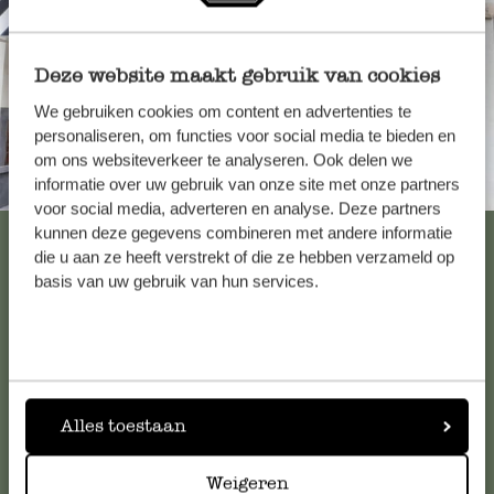
18. April 2025
Nur Bewertung, ohne Kommentar
Deze website maakt gebruik van cookies
We gebruiken cookies om content en advertenties te
Schöne Qualität
personaliseren, om functies voor social media te bieden en
om ons websiteverkeer te analyseren. Ook delen we
Immer in der Nähe
informatie over uw gebruik van onze site met onze partners
9. Mai 2024
voor social media, adverteren en analyse. Deze partners
Schöne Qualität, schnelle Lieferung - al
kunnen deze gegevens combineren met andere informatie
Alle 62 Geschäfte anzeigen
die u aan ze heeft verstrekt of die ze hebben verzameld op
basis van uw gebruik van hun services.
Antwort von Dille & Kamille
10. Mai 2024
Kundenservice/Hilfe
Herzlichen Dank für Ihre nette Bew
Viel Spaß bei Ihren Einkäufen! 🌿
Falls Sie Fragen haben oder Tipps und Hilfe brauchen, wenden
Sie sich bitte an unseren Kundenservice. Oder lesen Sie hier
Alles toestaan
die Antworten auf
häufig gestellte Fragen
.
Weigeren