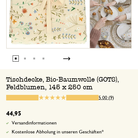
Sehr schöne Tischdecke!
16. Oktober 2024
Nur Bewertung, ohne Kommentar
25. Mai 2024
Tischdecke, Bio-Baumwolle (GOTS),
Nur Bewertung, ohne Kommentar
Feldblumen, 145 x 250 cm
5.00 (9)
29. Mai 2026
44,95
Nur Bewertung, ohne Kommentar
Versandinformationen
Kostenlose Abholung in unseren Geschäften*
Alles bestens