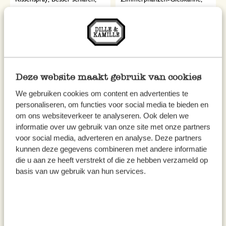
100 ml
Glas, 1,5 l
12,95
19,95
129,50 / l
inkl. MwSt zzgl. Versandkosten
inkl. MwSt zzgl. Versandkosten
Ausverkauft
Ausverkauft
Deze website maakt gebruik van cookies
We gebruiken cookies om content en advertenties te
personaliseren, om functies voor social media te bieden en
om ons websiteverkeer te analyseren. Ook delen we
informatie over uw gebruik van onze site met onze partners
voor social media, adverteren en analyse. Deze partners
kunnen deze gegevens combineren met andere informatie
die u aan ze heeft verstrekt of die ze hebben verzameld op
basis van uw gebruik van hun services.
Teelichter ohne Alu-Hülle,
Blumentopf mit Untersetzer,
Bienenwachs, 12 Stück
Steingut, altrosa, Ø21 x 20 cm
14,95
28,95