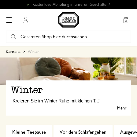
Mein Konto
Startseite
Winter
Winter
Kreieren Sie im Winter Ruhe mit kleinen Teepausen, natürlichen Einschlafritualen und ausgewogener Ernährung. Mit beruhigenden Düften und luftreinigenden Pflanzen schaffen Sie eine entspannte Atmosphäre.
Mehr
Kleine Teepause
Vor dem Schlafengehen
Ausgewo