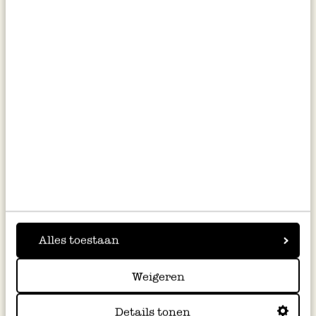
inkl. MwSt zzgl. Versandkosten
inkl. MwSt zzgl. Versandkosten
Ausverkauft
Bald erhältlich
Blumentopf mit Untersetzer,
Beutelnest für kleine Vögel
Steingut, beige, Ø16 x 15 cm
19,95
9,95
Alles toestaan
inkl. MwSt zzgl. Versandkosten
inkl. MwSt zzgl. Versandkosten
Weigeren
Bald erhältlich
Ausverkauft
Details tonen