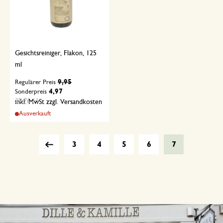
Gesichtsreiniger, Flakon, 125
ml
9,95
Regulärer Preis
4,97
Sonderpreis
39,76 / l
inkl. MwSt zzgl. Versandkosten
Ausverkauft
3
4
5
6
7